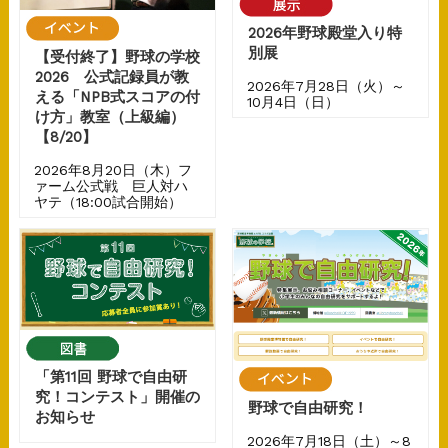
2026年野球殿堂入り特
別展
【受付終了】野球の学校
2026 公式記録員が教
2026年7月28日（火）～
える「NPB式スコアの付
10月4日（日）
け方」教室（上級編）
【8/20】
2026年8月20日（木）フ
ァーム公式戦 巨人対ハ
ヤテ（18:00試合開始）
「第11回 野球で自由研
究！コンテスト」開催の
野球で自由研究！
お知らせ
2026年7月18日（土）～8