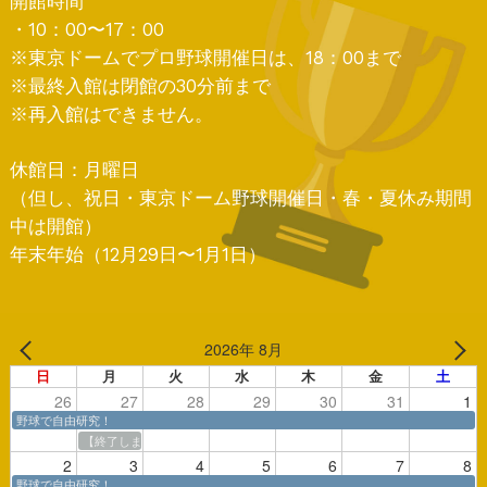
開館時間
・10：00〜17：00
※東京ドームでプロ野球開催日は、18：00まで
※最終入館は閉館の30分前まで
※再入館はできません。
休館日：月曜日
（但し、祝日・東京ドーム野球開催日・春・夏休み期間
中は開館）
年末年始（12月29日〜1月1日）
2026年 8月
日
月
火
水
木
金
土
26
27
28
29
30
31
1
野球で自由研究！
【終了しました】内川聖一さん プロ野球選手のひみつ【7/27】
2
3
4
5
6
7
8
野球で自由研究！