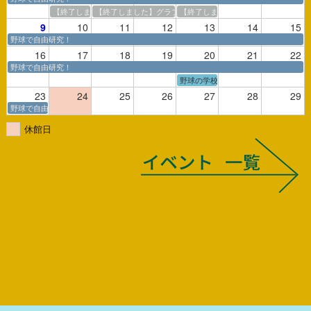
【終了しました】夏休み審判学校【8/3】
【終了しました】グラブ製作教室【8/4、5】
【終了しました】バット製作実演【8/
9
10
11
12
13
14
15
野球で自由研究！
16
17
18
19
20
21
22
野球で自由研究！
野球の学校2026 スコア教室（上級
23
24
25
26
27
28
29
野球で自由研究！
休館日