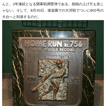
んと、2年連続となる開幕戦満塁弾である。祝砲の上げ方も並じ
ゃない。そして、8月30日、後楽園での大洋戦でついに800号の
大台へと到達するのだ。