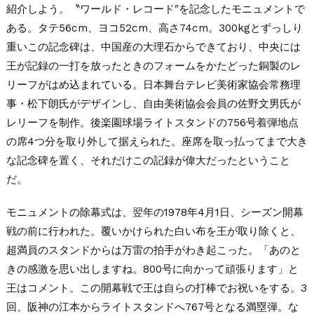
紹介しよう。〝ワールド・レコード″を記念したモニュメントで
ある。タテ56cm、ヨコ52cm、高さ74cm。300kgとずっしり
重いこの記念碑は、中国産の大理石からできており、中央には
王が記録の一打を放ったときのフォームをかたどった銅製のレ
リーフがはめ込まれている。日本舞台テレビ美術家協会常務理
事・松下朗氏がデザインし、自由美術協会会員の佐野文男氏が
レリーフを制作。後楽園球場ライトスタンドの756号着弾地点
の席4つ分を取り外して据えられた。座席を取っ払ってまで大き
な記念碑を置く、それだけこの記録が偉大だったということ
だ。
モニュメントの除幕式は、翌年の1978年4月1日、シーズン開幕
戦の前に行われた。覆いかけられた白い布を王が取り除くと、
超満員のスタンドからは万雷の拍手がわき起こった。「あのと
きの感激を思い出しますね。800号に向かって頑張ります」と
王はコメント。この開幕戦で王は自らの打棒でお祝いをする。3
回、阪神の江本からライトスタンドへ767号となる満塁弾。な