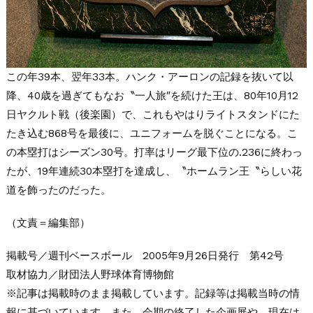
この年39本、翌年33本。ハンク・アーロンの記録を抜いて以
降、40歳を過ぎてもなお〝一人旅″を続けた王は、80年10月12
日ヤクルト戦（後楽園）で、これもやはりライトスタンドにた
たき込む868号を最後に、ユニフォームを脱ぐことになる。こ
の本塁打はシーズン30号。打率はリーグ最下位の.236に終わっ
たが、19年連続30本塁打を達成し、〝ホームラン王〝らしい花
道を飾ったのだった。
（文責＝編集部）
掲載号／週刊ベースボール 2005年9月26日発行 第42号
取材協力／財団法人野球体育博物館
※記事は掲載時のまま掲載しています。記録等は掲載当時の情
報に基づいています。また、会期の終了した企画展や、現在は