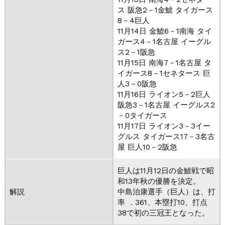
ス 阪急2－1金鯱 タイガース
8－4巨人
11月14日 金鯱6－1南海 タイ
ガース4－1名古屋 イーグル
ス2－1阪急
11月15日 南海7－1名古屋 タ
イガース8－1セネタース 巨
人3－0阪急
11月16日 ライオン5－2巨人
阪急3－1名古屋 イーグルス2
－0タイガース
11月17日 ライオン3－3イー
グルス タイガース17－3名古
屋 巨人10－2阪急
巨人は11月12日の金鯱戦で昭
和13年秋の優勝を決定。
解説
中島治康選手（巨人）は、打
率 ．361、本塁打10、打点
38で初の三冠王となった。