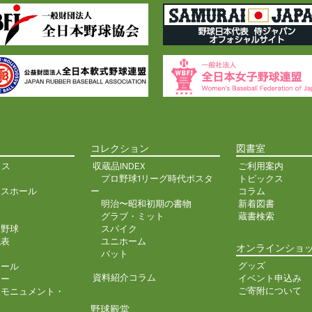
コレクション
図書室
クス
収蔵品INDEX
ご利用案内
プロ野球1リーグ時代ポスタ
トピックス
ンスホール
ー
コラム
明治〜昭和初期の書物
新着図書
史
グラブ・ミット
蔵書検索
ア野球
スパイク
代表
ユニホーム
オンラインショ
バット
グッズ
ホール
資料紹介コラム
イベント申込み
ター
ご寄附について
人モニュメント・
野球殿堂