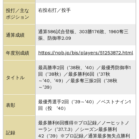
右投右打／投手
投打／主な
ポジション
通算586試合登板、303勝176敗、1960奪三
通算成績
振、防御率2.09
https://npb.jp/bis/players/51253872.html
年度別成績
最高勝率2回（'38秋、'40）／最優秀防御率1
回（'38秋）／最多勝利6回（'37秋
タイトル
～'40、'49）／最多奪三振2回（'38秋
～'39）
最優秀選手2回（'39～'40）／ベストナイン1
表彰
回（投 '40）
最多勝利6回獲得※プロ記録／ノーヒットノ
ーラン（'37.7.3）／シーズン最多勝利
記録
42（'39）※プロ記録／通算最多無失点勝利