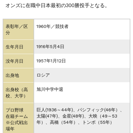
オンズに在職中日本最初の300勝投手となる。
表彰年／区
1960年／競技者
分
1916年5月4日
生年月日
1957年1月12日
没年月日
ロシア
出身地
旭川中学中退
出身校（高
校、大学）
巨人(1936～44年)、パシフィック(46年）、
プロ野球
太陽(47年)、金星(48年)、大映（49～53
在籍チーム
年）、高橋（54年）、トンボ（55年）
※公式戦出
場年