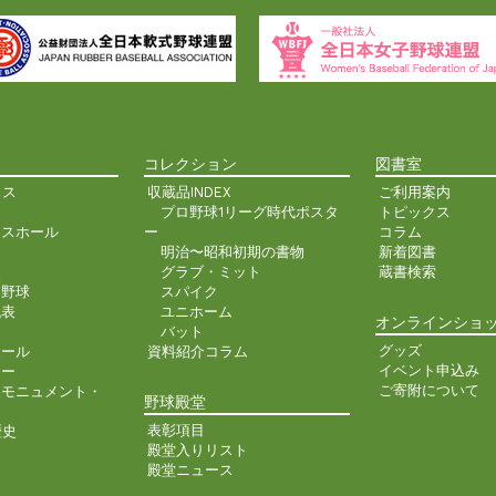
コレクション
図書室
クス
収蔵品INDEX
ご利用案内
プロ野球1リーグ時代ポスタ
トピックス
ンスホール
ー
コラム
明治〜昭和初期の書物
新着図書
史
グラブ・ミット
蔵書検索
ア野球
スパイク
代表
ユニホーム
オンラインショ
バット
グッズ
ホール
資料紹介コラム
イベント申込み
ター
ご寄附について
人モニュメント・
野球殿堂
表彰項目
歴史
殿堂入りリスト
殿堂ニュース