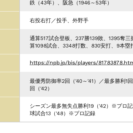
鉄（43年）、阪急（1946～53年）
右投右打／投手、外野手
通算517試合登板、237勝139敗、1395奪
算1098試合、3348打数、830安打、9本塁
https://npb.jp/bis/players/81783878.ht
最優秀防御率2回（'40～'41）／最多勝利1回
回（'42）
シーズン最多無失点勝利19（'42）※プロ
球試合13（'48）※プロ記録