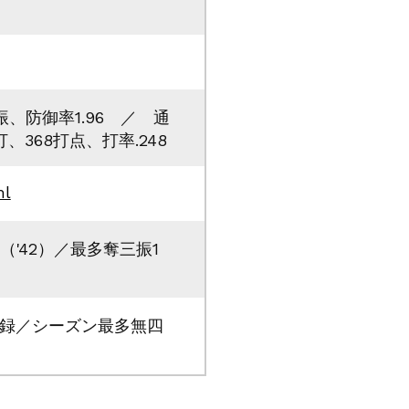
三振、防御率1.96 ／ 通
打、368打点、打率.248
ml
（'42）／最多奪三振1
記録／シーズン最多無四