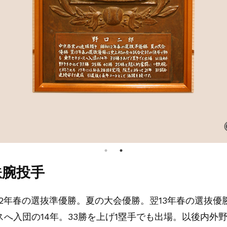
鉄腕投手
2年春の選抜準優勝。夏の大会優勝。翌13年春の選抜優
へ入団の14年。33勝を上げ1塁手でも出場。以後内外野手