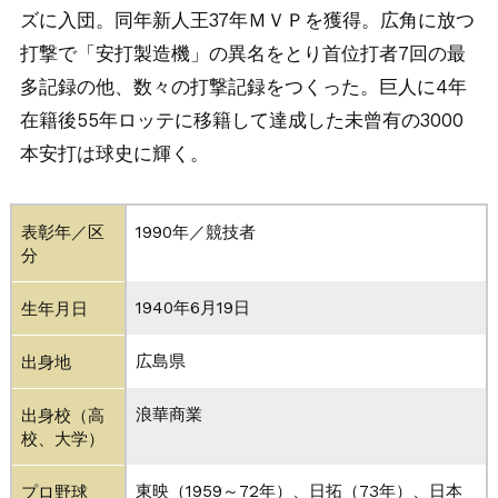
ズに入団。同年新人王37年ＭＶＰを獲得。広角に放つ
打撃で「安打製造機」の異名をとり首位打者7回の最
多記録の他、数々の打撃記録をつくった。巨人に4年
在籍後55年ロッテに移籍して達成した未曾有の3000
本安打は球史に輝く。
表彰年／区
1990年／競技者
分
1940年6月19日
生年月日
広島県
出身地
浪華商業
出身校（高
校、大学）
東映（1959～72年）、日拓（73年）、日本
プロ野球