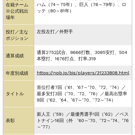
ハム（74～75年）、巨人（76～79年）、ロ
在籍チーム
ッテ（80～81年）
※公式戦出
場年
左投左打／外野手
投打／主な
ポジション
通算2752試合、9666打数、3085安打、504
通算成績
本塁打、1676打点、打率.319
https://npb.jp/bis/players/31233808.html
年度別成績
首位打者7回（'61、'67～'70、'72、'74）／
タイトル
最多安打3回（'70、'72、'76）／最高出塁率
9回（'62、'64、'67～'70、'72～'74）
新人王（'59）／最優秀選手1回（'62）／ベス
表彰
トナイン16回（外 '60～'70、'72～'74、'76
～'77）