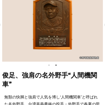
俊足、強肩の名外野手“人間機関
車”
無類の快脚と強肩で人気を博し‘人間機関車’と呼ばれ
た名外野手。台湾嘉義農林の投手・外野手で春夏の甲