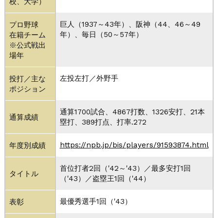
校、大学）
巨人（1937～43年）、阪神（44、46～49
プロ野球
年）、毎日（50～57年）
在籍チーム
※公式戦出
場年
左投左打／外野手
投打／主な
ポジション
通算1700試合、4867打数、1326安打、21本
通算成績
塁打、389打点、打率.272
https://npb.jp/bis/players/91593874.html
年度別成績
首位打者2回（'42～'43）／最多安打1回
タイトル
（'43）／盗塁王1回（'44）
最優秀選手1回（'43）
表彰