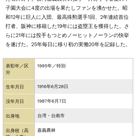
子園大会に4度の出場を果たしファンを沸かせた。昭
和12年に巨人に入団、最高殊勲選手1回、2年連続首位
打者、阪神に移籍した19年には盗塁王を獲得した。さ
らに21年には投手もつとめノーヒットノーランの快挙
を遂げた。25年毎日に移り初の実働20年を記録した。
表彰年／区
1995年／特別
分
1916年6月28日
生年月日
1987年6月7日
没年月日
台湾・台南市
出身地
嘉義農林
出身校（高