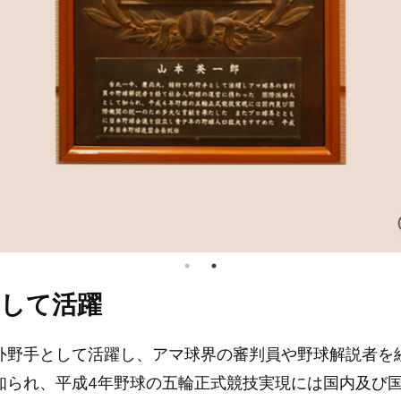
として活躍
外野手として活躍し、アマ球界の審判員や野球解説者を
知られ、平成4年野球の五輪正式競技実現には国内及び