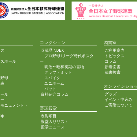
コレクション
図書室
クス
収蔵品INDEX
ご利用案内
プロ野球1リーグ時代ポスタ
トピックス
ンスホール
ー
コラム
明治〜昭和初期の書物
新着図書
史
グラブ・ミット
蔵書検索
ア野球
スパイク
代表
ユニホーム
オンラインショ
バット
グッズ
ホール
資料紹介コラム
イベント申込み
ター
ご寄附について
人モニュメント・
野球殿堂
表彰項目
歴史
殿堂入りリスト
殿堂ニュース