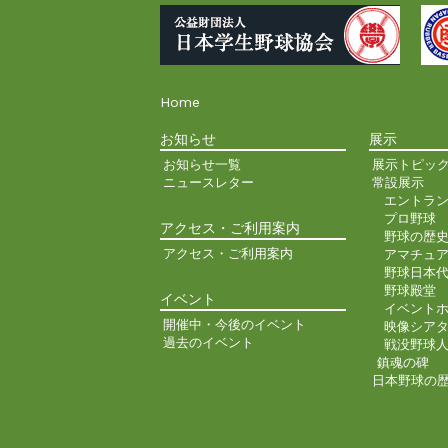
Home
お知らせ
展示
お知らせ一覧
展示トピッ
ニュースレター
常設展示
エントラ
プロ野球
アクセス・ご利用案内
野球の歴
アクセス・ご利用案内
アマチュ
野球日本
野球殿堂
イベント
イベント
開催中・今後のイベント
映像シア
過去のイベント
戦没野球
鎮魂の碑
日本野球の