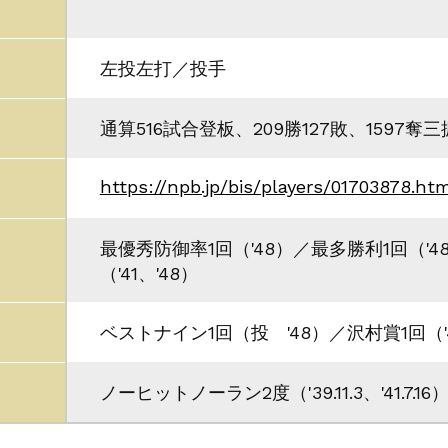
左投左打／投手
通算516試合登板、209勝127敗、1597奪三
https://npb.jp/bis/players/01703878.ht
最優秀防御率1回（'48）／最多勝利1回（'
（'41、'48）
ベストナイン1回（投 '48）／沢村賞1回（'
ノーヒットノーラン2度（'39.11.3、'41.7.16