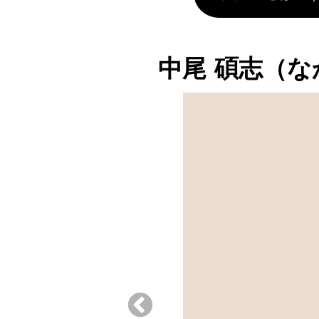
中尾 碩志（な