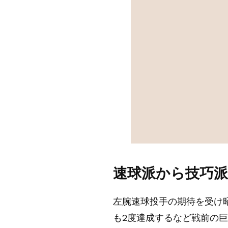
速球派から技巧派
左腕速球投手の期待を受け昭
も2度達成するなど戦前の