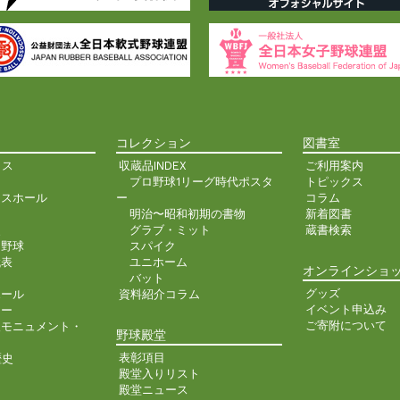
コレクション
図書室
クス
収蔵品INDEX
ご利用案内
プロ野球1リーグ時代ポスタ
トピックス
ンスホール
ー
コラム
明治〜昭和初期の書物
新着図書
史
グラブ・ミット
蔵書検索
ア野球
スパイク
代表
ユニホーム
オンラインショ
バット
グッズ
ホール
資料紹介コラム
イベント申込み
ター
ご寄附について
人モニュメント・
野球殿堂
表彰項目
歴史
殿堂入りリスト
殿堂ニュース