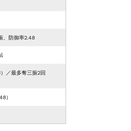
振、防御率2.48
ml
48）／最多奪三振2回
48）
）