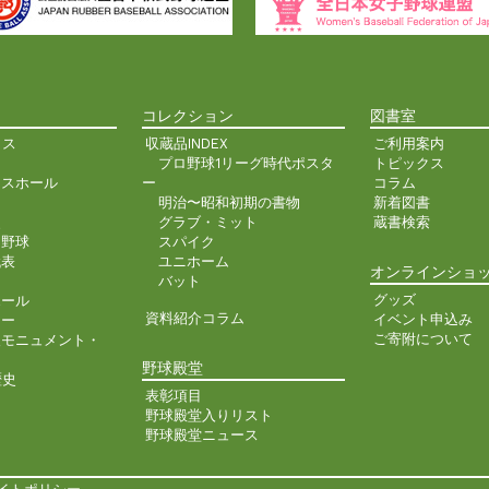
コレクション
図書室
クス
収蔵品INDEX
ご利用案内
プロ野球1リーグ時代ポスタ
トピックス
ンスホール
ー
コラム
明治〜昭和初期の書物
新着図書
史
グラブ・ミット
蔵書検索
ア野球
スパイク
代表
ユニホーム
オンラインショ
バット
グッズ
ホール
資料紹介コラム
イベント申込み
ター
ご寄附について
人モニュメント・
野球殿堂
歴史
表彰項目
野球殿堂入りリスト
野球殿堂ニュース