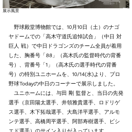
展示風景
野球殿堂博物館では、10月10日（土）のナゴ
ヤドームでの「高木守道氏追悼試合」（中日 対
巨人 戦）で中日ドラゴンズのチーム全員が着用
した、胸番号「88」（高木氏の監督時代の背番
号）、背番号「1」（高木氏の選手時代の背番
号）の特別ユニホームを、10/14(水)より、プロ
野球Todayの中日のコーナーで展示しました。
ユニホームには、与田 剛 監督と、当日の先発
選手（京田陽太選手、井領雅貴選手、ロドリゲ
ス選手、木下拓哉選手、大島洋平選手、アルモ
ンテ選手、高橋周平選手、阿部寿樹選手、ビシ
エド選手）のサイン入りが入っています。